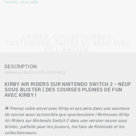
Femme
,
Jeux vidéo
CHINER. COLLECTIONNER.
CUSTOMISER. FAITES DU BEAU AVEC
DE L’ANCIEN.
DESCRIPTION
Référence #EGS-0726-0029-MUL
KIRBY AIR RIDERS SUR NINTENDO SWITCH 2 – NEUF
SOUS BLISTER | DES COURSES PLEINES DE FUN
AVEC KIRBY !
🌟 Prenez votre envol avec Kirby et ses amis dans une aventure
de course aussi accessible que spectaculaire ! Retrouvez Kirby
Air Riders sur Nintendo Switch 2 dans une version neuve sous
blister, parfaite pour les joueurs, les fans de Nintendo et les
collectionneurs.