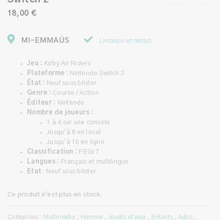
18,00 €
MI-EMMAÜS
Livraison et retrait
Jeu :
Kirby Air Riders
Plateforme :
Nintendo Switch 2
État :
Neuf sous blister
Genre :
Course / Action
Éditeur :
Nintendo
Nombre de joueurs :
1 à 4 sur une console
Jusqu'à 8 en local
Jusqu'à 16 en ligne
Classification :
PEGI 7
Langues :
Français et multilingue
Etat
: Neuf sous blister
Ce produit n’est plus en stock.
Catégories :
Multimedia
,
Homme
,
Jouets et jeux
,
Enfants
,
Ados
,