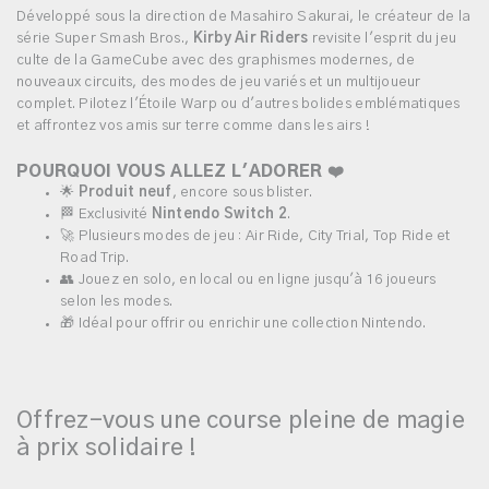
Développé sous la direction de Masahiro Sakurai, le créateur de la
série Super Smash Bros.,
Kirby Air Riders
revisite l'esprit du jeu
culte de la GameCube avec des graphismes modernes, de
nouveaux circuits, des modes de jeu variés et un multijoueur
complet. Pilotez l'Étoile Warp ou d'autres bolides emblématiques
et affrontez vos amis sur terre comme dans les airs !
POURQUOI VOUS ALLEZ L'ADORER ❤️
🌟
Produit neuf
, encore sous blister.
🏁 Exclusivité
Nintendo Switch 2
.
🚀 Plusieurs modes de jeu : Air Ride, City Trial, Top Ride et
Road Trip.
👥 Jouez en solo, en local ou en ligne jusqu'à 16 joueurs
selon les modes.
🎁 Idéal pour offrir ou enrichir une collection Nintendo.
Offrez-vous une course pleine de magie
à prix solidaire !