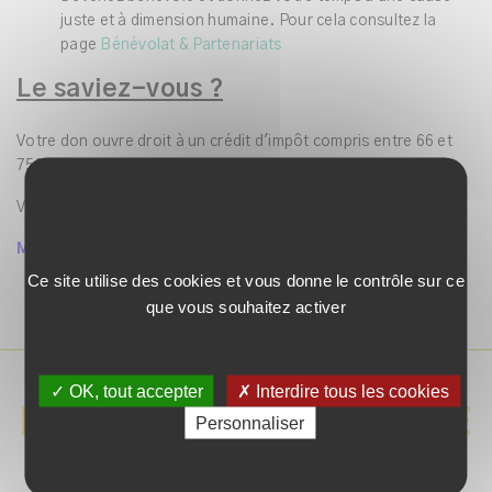
juste et à dimension humaine. Pour cela consultez la
page
Bénévolat & Partenariats
Le saviez-vous ?
Votre don ouvre droit à un crédit d'impôt compris entre 66 et
75% de votre don.
Vous recevrez un reçu pour chaque don effectué.
Merci pour votre générosité !
Ce site utilise des cookies et vous donne le contrôle sur ce
que vous souhaitez activer
✓ OK, tout accepter
✗ Interdire tous les cookies
NE MANQUEZ AUCUNE
Personnaliser
BONNE AFFAIRE