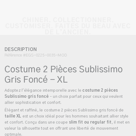
CHINER. COLLECTIONNER.
CUSTOMISER. FAITES DU BEAU AVEC
DE L’ANCIEN.
DESCRIPTION
Référence #EGS-0225-0035-MOD
Costume 2 Pièces Sublissimo
Gris Foncé - XL
Adoptez l'élégance intemporelle avec le
costume 2 pièces
Sublissimo gris foncé
– un choix parfait pour ceux qui veulent
allier sophistication et confort.
Élégant et raffiné, le costume 2 pièces Sublissimo gris foncé de
taille XL
est un choix idéal pour les hommes souhaitant allier style
et confort. Conçu dans une coupe
slim fit ou regular fit
, il met en
valeur la silhouette tout en offrant une liberté de mouvement
optimale.