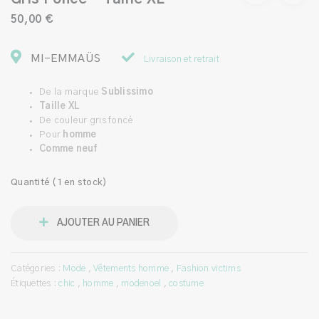
50,00 €
MI-EMMAÜS
Livraison et retrait
De la marque
Sublissimo
Taille XL
De couleur gris foncé
Pour
homme
Comme neuf
Quantité (1 en stock)
AJOUTER AU PANIER
Catégories :
Mode
,
Vêtements homme
,
Fashion victims
Étiquettes :
chic
,
homme
,
modenoel
,
costume