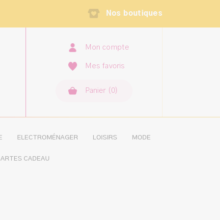
Nos boutiques
Mon compte
Mes favoris
Panier
(
0
×
)
MON PANIER
AUCUN ARTICLE
E
ELECTROMÉNAGER
LOISIRS
MODE
ARTES CADEAU