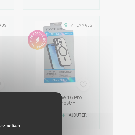
AÜS
MI-EMMAÜS
Coque IPhone 16 Pro
FORCE Air Frost
compatible MagSafe
R
10,00 €
AJOUTER
tez activer