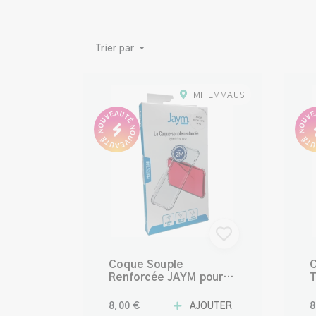
Trier par
MI-EMMAÜS
Coque Souple
C
Renforcée JAYM pour
T
Xiaomi Redmi Note 14
R
4G – Protection
e
8,00 €
AJOUTER
8
Robuste et Design
R