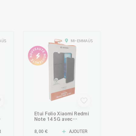
AÜS
MI-EMMAÜS
Étui Folio Xiaomi Redmi
Note 14 5G avec
Porte-Cartes
R
8,00 €
AJOUTER