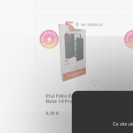
Élégant
MI-EMMAÜS
Étui Folio Xiaomi Redmi
C
Note 14 Pro 5G avec
J
Porte-Cartes
R
8,00 €
AJOUTER
8
Ce site ut