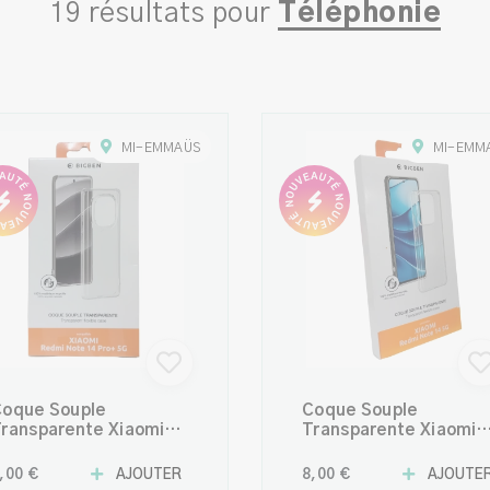
19 résultats pour
Téléphonie
MI-EMMAÜS
MI-EMM
oque Souple
Coque Souple
ransparente Xiaomi
Transparente Xiaomi
edmi Note 14 Pro+ 5G
Redmi Note 14 5G en
n Matériaux 100 %
Matériaux 100 %
,00 €
AJOUTER
8,00 €
AJOUTE
ecyclés
Recyclés