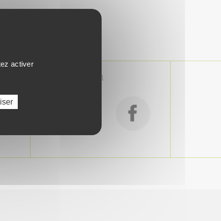
tez activer
SUIVEZ-NOUS !
iser