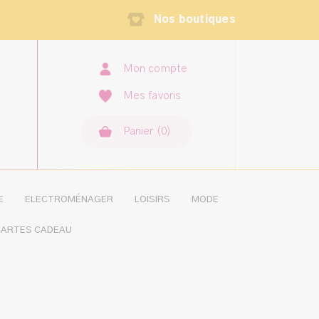
Nos boutiques
Mon compte
Mes favoris
Panier
(
0
×
)
MON PANIER
AUCUN ARTICLE
E
ELECTROMÉNAGER
LOISIRS
MODE
ARTES CADEAU