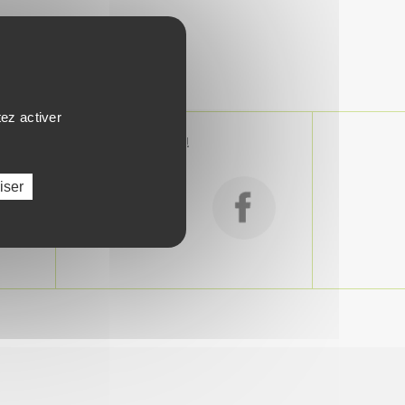
tez activer
SUIVEZ-NOUS !
iser