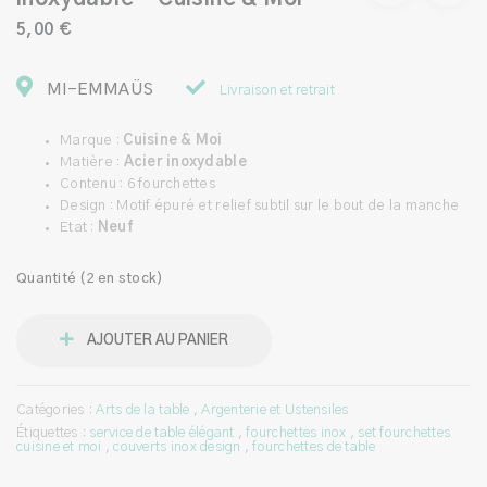
5,00 €
MI-EMMAÜS
Livraison et retrait
Marque :
Cuisine & Moi
Matière :
Acier inoxydable
Contenu : 6 fourchettes
Design : Motif épuré et relief subtil sur le bout de la manche
Etat :
Neuf
Quantité (2 en stock)
AJOUTER AU PANIER
Catégories :
Arts de la table
,
Argenterie et Ustensiles
Étiquettes :
service de table élégant
,
fourchettes inox
,
set fourchettes
cuisine et moi
,
couverts inox design
,
fourchettes de table