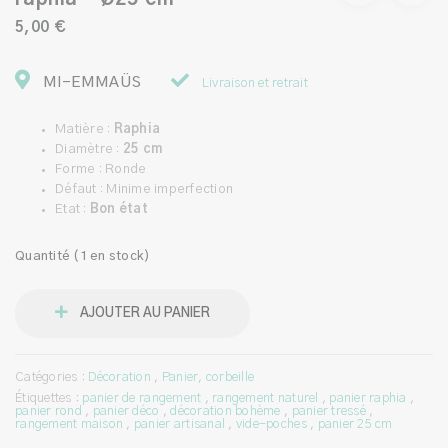
5,00 €
MI-EMMAÜS
Livraison et retrait
Matière :
Raphia
Diamètre :
25 cm
Forme : Ronde
Défaut : Minime imperfection
Etat :
Bon état
Quantité (1 en stock)
AJOUTER AU PANIER
Catégories :
Décoration
,
Panier, corbeille
Étiquettes :
panier de rangement
,
rangement naturel
,
panier raphia
,
panier rond
,
panier déco
,
décoration bohème
,
panier tressé
,
rangement maison
,
panier artisanal
,
vide-poches
,
panier 25 cm