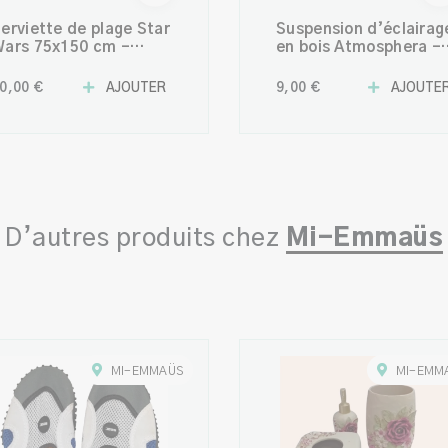
erviette de plage Star
Suspension d’éclairag
ars 75x150 cm –
en bois Atmosphera –
isney
Design naturel et
chaleureux
0,00 €
AJOUTER
9,00 €
AJOUTE
D’autres produits chez
Mi-Emmaüs
MI-EMMAÜS
MI-EMM