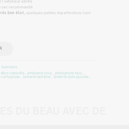
r / extérieur abrité
 à sec recommandé
rès bon état,
quelques petites imperfections (voir
R
 luminaire
,
déco naturelle
,
ambiance cosy
,
photophore bois
,
is artisanale
,
lanterne bohème
,
lanterne toile ajourée
,
ES DU BEAU AVEC DE