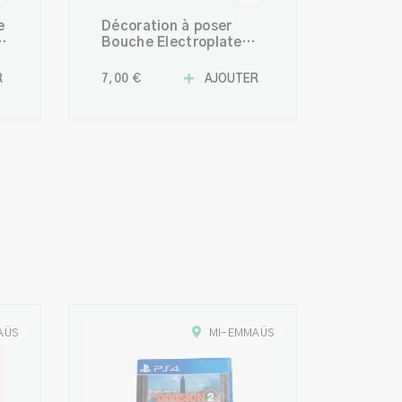
e
Décoration à poser
Bouche Electroplate
multicolore 19 cm –
Objet déco design
R
7,00 €
AJOUTER
moderne
AÜS
MI-EMMAÜS