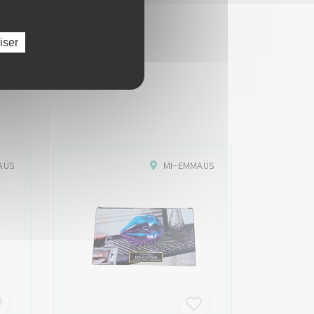
iser
ts...
AÜS
MI-EMMAÜS