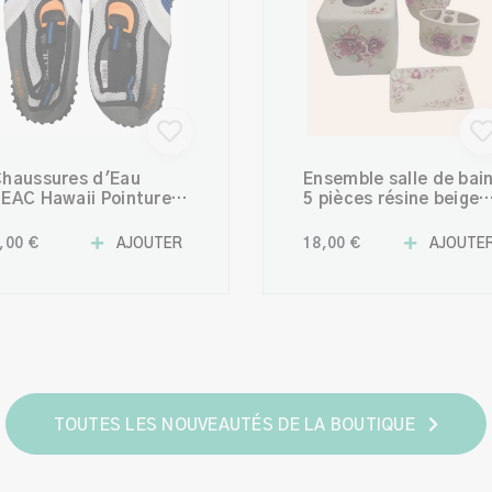
haussures d'Eau
Ensemble salle de bai
EAC Hawaii Pointure
5 pièces résine beige
9 – Confort et
et bordeaux – set
dhérence pour
accessoires style
,00 €
AJOUTER
18,00 €
AJOUTE
ctivités Aquatiques
européen
TOUTES LES NOUVEAUTÉS DE LA BOUTIQUE