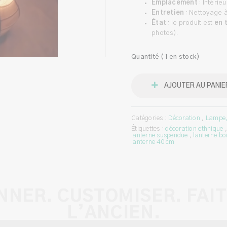
Emplacement
: Intérieu
Entretien
: Nettoyage
État
: le produit est
en t
photos).
Quantité (1 en stock)
AJOUTER AU PANIE
Catégories :
Décoration
,
Lampe,
Étiquettes :
décoration ethnique
lanterne suspendue
,
lanterne bo
lanterne 40 cm
NNER. CUSTOMISER. FAIT
L’ANCIEN.