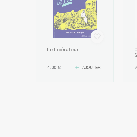
Le Libérateur
C
S
3
A
4,00 €
AJOUTER
9
A