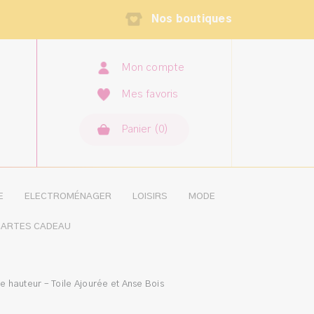
Nos boutiques
Mon compte
Mes favoris
Panier
(
0
×
)
MON PANIER
AUCUN ARTICLE
E
ELECTROMÉNAGER
LOISIRS
MODE
ARTES CADEAU
e hauteur – Toile Ajourée et Anse Bois