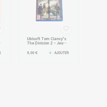
n
Ubisoft Tom Clancy’s
The Division 2 – Jeu
PS4 | Shooter tactique
en monde ouvert
R
9,00 €
AJOUTER