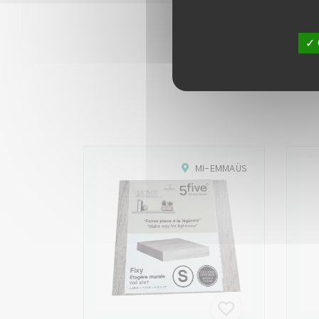
✓ 
Vous
MI-EMMAÜS