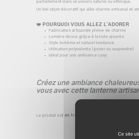
parfaitement dans un univers naturel ou ethnique.
Un bel objet décoratif qui allie charme artisanal et 
❤️
POURQUOI VOUS ALLEZ L’ADORER
Fabrication artisanale pleine de charme
Lumière douce grâce à la toile ajourée
Style bohème et naturel tendance
Utilisation polyvalente (poser ou suspendre)
Idéal pour une ambiance cosy
Créez une ambiance chaleureus
vous avec cette lanterne artisa
Le produit es
t en très bon état,
quelques petites im
Ce site ut