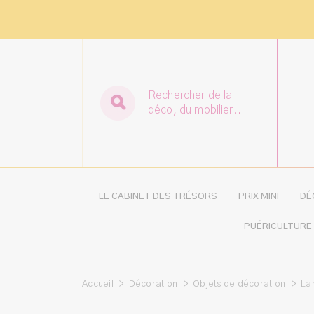
Rechercher de la
déco, du mobilier..
LE CABINET DES TRÉSORS
PRIX MINI
DÉ
PUÉRICULTURE
Accueil
>
Décoration
>
Objets de décoration
>
La