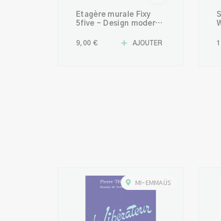
Étagère murale Fixy
S
5five – Design moderne
W
gris 23,5 cm pour un
D
rangement malin
9,00 €
AJOUTER
1
MI-EMMAÜS