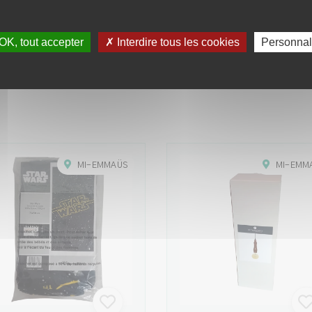
OK, tout accepter
✗ Interdire tous les cookies
Personnal
 aimerez peut-être aussi ces obje
MI-EMMAÜS
MI-EMM