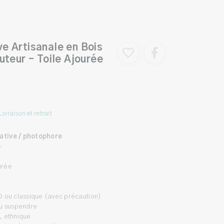
e Artisanale en Bois
uteur – Toile Ajourée
Livraison et retrait
ative / photophore
e
ourée
D ou classique (avec précaution)
ou suspendre
, ethnique