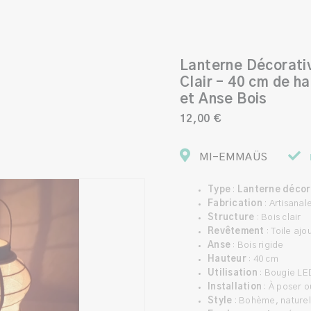
Lanterne Décorativ
Clair – 40 cm de ha
et Anse Bois
12,00 €
MI-EMMAÜS
Type
:
Lanterne décor
Fabrication
: Artisanal
Structure
: Bois clair
Revêtement
: Toile aj
Anse
: Bois rigide
Hauteur
: 40 cm
Utilisation
: Bougie LE
Installation
: À poser 
Style
: Bohème, naturel