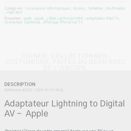
Catégories :
Accessoires informatiques
,
Ecrans
,
Tablettes
,
Multimedia
,
High tech
Étiquettes :
geek
,
apple
,
câble Lightning HDMI
,
adaptateur iPad TV
,
connecteur Lightning
,
affichage iPhone sur TV
CHINER. COLLECTIONNER.
CUSTOMISER. FAITES DU BEAU AVEC
DE L’ANCIEN.
DESCRIPTION
Référence #EGS-1025-0113-MUL
Adaptateur Lightning to Digital
AV – Apple