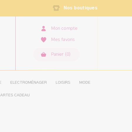
Nos boutiques
Mon compte
Mes favoris
Panier
(
0
×
)
MON PANIER
AUCUN ARTICLE
E
ELECTROMÉNAGER
LOISIRS
MODE
ARTES CADEAU