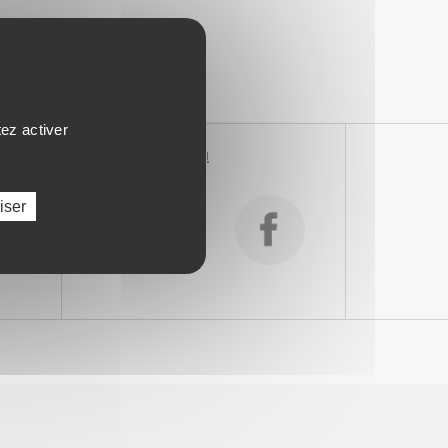
tez activer
SUIVEZ-NOUS !
iser