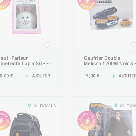
aut-Parleur
Gaufrier Double
luetooth Lapin SG-07
Melissa 1200W Noir &
 Enceinte Sans Fil
Acier Inoxydable – De
riginale et Nomade
Gaufres Dorées en
0,00 €
AJOUTER
15,00 €
AJOUTE
Quelques Minutes
MI-EMMAÜS
MI-EMM