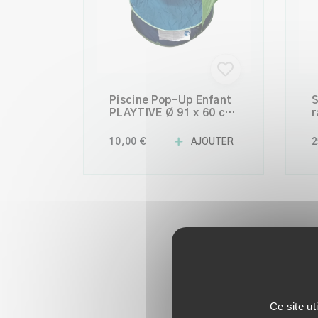
Piscine Pop-Up Enfant
S
PLAYTIVE Ø 91 x 60 cm
r
– Pataugeoire
L
Compacte et Facile à
p
10,00 €
AJOUTER
2
Installer
a
Ce site ut