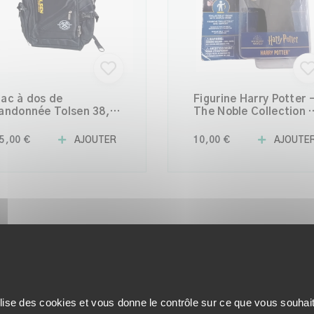
ac à dos de
Figurine Harry Potter 
andonnée Tolsen 38,4
The Noble Collection 
 – Robuste et prêt
Objet de Collection
our toutes vos
Officiel
5,00 €
AJOUTER
10,00 €
AJOUTE
ventures
TOUTES LES NOUVEAUTÉS
ilise des cookies et vous donne le contrôle sur ce que vous souhai