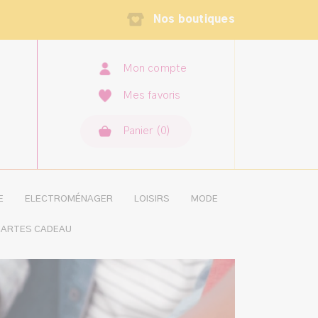
Nos boutiques
Mon compte
Mes favoris
Panier
(
0
×
)
MON PANIER
AUCUN ARTICLE
E
ELECTROMÉNAGER
LOISIRS
MODE
ARTES CADEAU