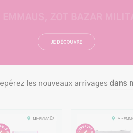
I EMMAÜS, ZOT BAZAR MILIT
JE DÉCOUVRE
repérez les nouveaux arrivages
dans 
MI-EMMAÜS
MI-EMM