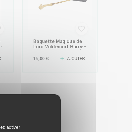
–
Baguette Magique de
–
Lord Voldemort Harry
Potter The Noble
Collection 35 cm –
R
15,00 €
AJOUTER
Réplique Officielle de
Collection
tez activer