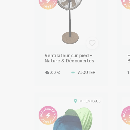
Ventilateur sur pied -
H
Nature & Découvertes
B
–
O
45,00 €
AJOUTER
1
MI-EMMAÜS