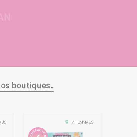
AN
nos boutiques.
AÜS
MI-EMMAÜS