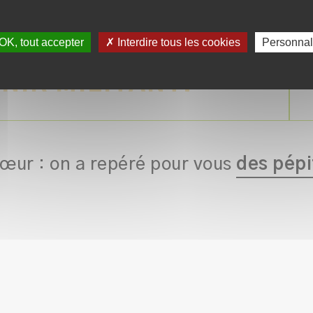
OK, tout accepter
✗ Interdire tous les cookies
Personnal
. RÉUTILISER.
NIR MILITANT.
cœur :
on a repéré pour vous
des pépi